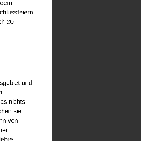
jedem
chlussfeiern
ch 20
sgebiet und
n
as nichts
chen sie
ann von
her
iebte