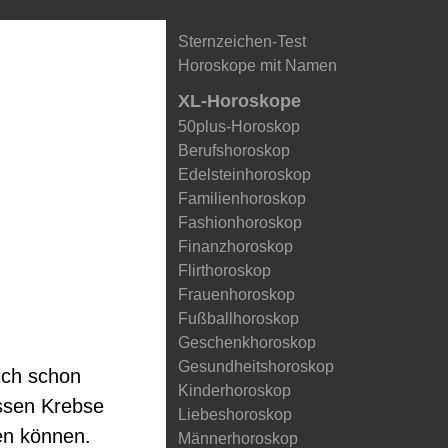
Sternzeichen-Test
Horoskope mit Namen
XL-Horoskope
50plus-Horoskop
Berufshoroskop
Edelsteinhoroskop
Familienhoroskop
Fashionhoroskop
Finanzhoroskop
Flirthoroskop
Frauenhoroskop
Fußballhoroskop
Geschenkhoroskop
Gesundheitshoroskop
ich schon
Kinderhoroskop
üssen Krebse
Liebeshoroskop
en können.
Männerhoroskop