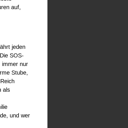
uren auf,
ährt jeden
 Die SOS-
n immer nur
arme Stube,
 Reich
 als
ilie
ade, und wer