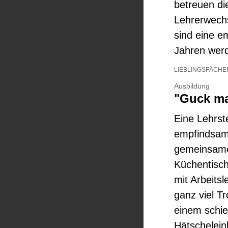
betreuen di
Lehrerwechs
sind eine e
Jahren werd
LIEBLINGSFÄCHE
Ausbildung
"Guck ma
Eine Lehrste
empfindsam
gemeinsame
Küchentisch
mit Arbeits
ganz viel T
einem schie
Hätschelein