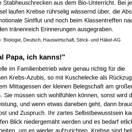
e Stabheuschrecken aus dem Bio-Unterricht. Bei 
el laufen Krebse rührselig wässernd über, die Abs
motionale Sintflut und noch beim Klassentreffen na
en tränenreich Erinnerungen ausgegraben.
Biologie, Deutsch, Hauswirtschaft, Strick- und Häkel-AG
R
l Papa, ich kanns!"
lle im Familienbetrieb wäre genau richtig für die
en Krebs-Azubis, so mit Kuschelecke als Rückzug
m Mittagessen der kleinen Belegschaft am große
. Sie müssen sich wohlfühlen können, sonst wird d
leistung, und wenn etwas daneben geht, dann brau
rost und Zuspruch. Ihr zartes Selbstbewusstsein k
fen Blick niedergemäht werden und es bedarf etlic
heiten, um es wieder aufzurichten. Krebse sind bel