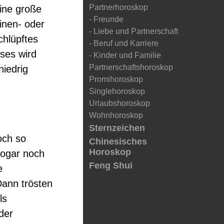
Partnerhoroskop
ine große
- Freunde
inen- oder
- Liebe und Partnerschaft
chlüpftes
- Beruf und Karriere
bses wird
- Kinder und Familie
Partnerschaftshoroskop
niedrig
Promihoroskop
Singlehoroskop
Urlaubshoroskop
Wohnhoroskop
Sternzeichen
och so
Chinesisches
Horoskop
sogar noch
Feng Shui
e
Dann trösten
ls
der