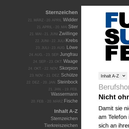
Sternzeichen
Widder
21. MÄRZ - 20. APRIL
Stier
21. APRIL - 20. MAI
Zwillinge
21. MAI - 21. JUNI
Krebs
22. JUNI - 22. JULI
Löwe
23. JULI - 23. AUG.
Jungfrau
24. AUG. - 23. SEP.
Waage
24. SEP. - 23. OKT.
Skorpion
24. OKT. - 22. NOV.
Schütze
23. NOV. - 21. DEZ.
Steinbock
22. DEZ. - 20. JAN.
Berufsho
21. JAN. - 19. FEB.
Wassermann
Nicht oh
Fische
20. FEB. - 20. MÄRZ
Damit sie n
Inhalt A-Z
am Telefon 
Sternzeichen
sich an ihr
Tierkreiszeichen