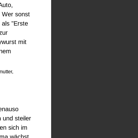
Auto,
. Wer sonst
als "Erste
zur
ywurst mit
inem
utter,
genauso
 und steiler
en sich im
rma wächst