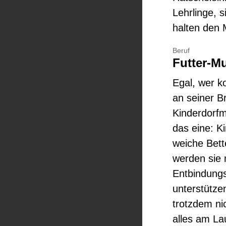
Lehrlinge, s
halten den 
Beruf
Futter-Mu
Egal, wer k
an seiner B
Kinderdorfm
das eine: K
weiche Bette
werden sie n
Entbindungs
unterstützen
trotzdem ni
alles am Lau