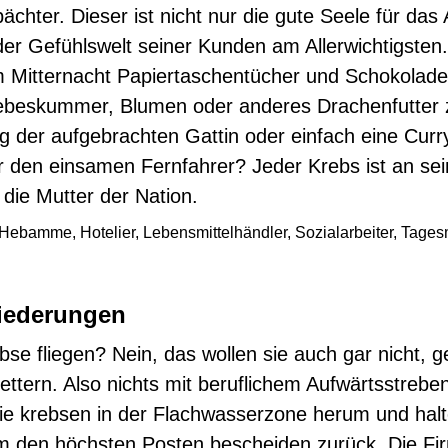
ächter. Dieser ist nicht nur die gute Seele für das 
der Gefühlswelt seiner Kunden am Allerwichtigsten
 Mitternacht Papiertaschentücher und Schokolade 
Liebeskummer, Blumen oder anderes Drachenfutter 
g der aufgebrachten Gattin oder einfach eine Curr
ür den einsamen Fernfahrer? Jeder Krebs ist an se
 die Mutter der Nation.
Hebamme, Hotelier, Lebensmittelhändler, Sozialarbeiter, Tagesm
iederungen
se fliegen? Nein, das wollen sie auch gar nicht, 
ettern. Also nichts mit beruflichem Aufwärtsstreben
ie krebsen in der Flachwasserzone herum und halt
m den höchsten Posten bescheiden zurück. Die Fi