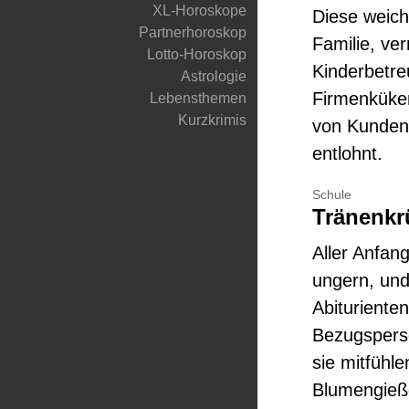
XL-Horoskope
Diese weich
Partnerhoroskop
Familie, ve
Lotto-Horoskop
Kinderbetre
Astrologie
Firmenküken
Lebensthemen
Kurzkrimis
von Kunden,
entlohnt.
Schule
Tränenkr
Aller Anfan
ungern, und
Abituriente
Bezugsperso
sie mitfühl
Blumengießd