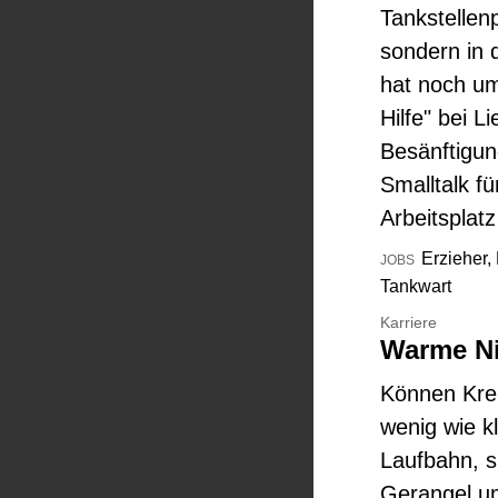
Tankstellenp
sondern in 
hat noch um
Hilfe" bei 
Besänftigun
Smalltalk f
Arbeitsplatz
Erzieher, 
JOBS
Tankwart
Karriere
Warme N
Können Kreb
wenig wie kl
Laufbahn, s
Gerangel u