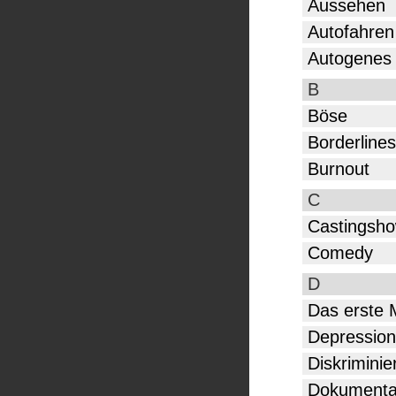
Aussehen
Autofahren
Autogenes 
B
Böse
Borderline
Burnout
C
Castingsh
Comedy
D
Das erste 
Depressio
Diskriminie
Dokumenta