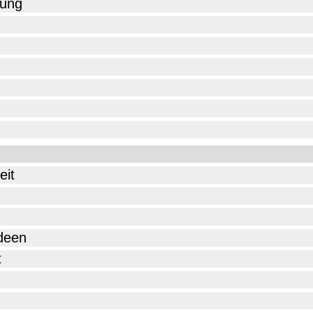
hung
eit
deen
t