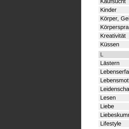
Kaufsucht
Kinder
Körper, Ge
Körperspr
Kreativität
Küssen
L
Lästern
Lebenserf
Lebensmot
Leidenscha
Lesen
Liebe
Liebeskum
Lifestyle