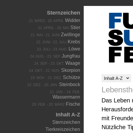
Sternzeichen
Widder
21. MÄRZ - 20. APRIL
Stier
21. APRIL - 20. MAI
Zwillinge
21. MAI - 21. JUNI
Krebs
22. JUNI - 22. JULI
Löwe
23. JULI - 23. AUG.
Jungfrau
24. AUG. - 23. SEP.
Waage
24. SEP. - 23. OKT.
Skorpion
24. OKT. - 22. NOV.
Schütze
23. NOV. - 21. DEZ.
Steinbock
22. DEZ. - 20. JAN.
Lebenst
21. JAN. - 19. FEB.
Wassermann
Das Leben 
Fische
20. FEB. - 20. MÄRZ
Herausforde
Inhalt A-Z
mit Freund
Sternzeichen
Nützliche T
Tierkreiszeichen