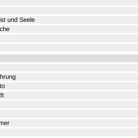
ist und Seele
ache
ahrung
to
ft
mer