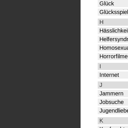
Glück
Glücksspie
H
Hässlichkei
Helfersynd
Homosexual
Horrorfilme
I
Internet
J
Jammern
Jobsuche
Jugendlieb
K