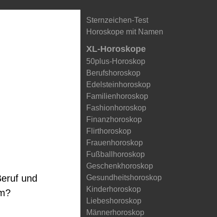
Sternzeichen-Test
Horoskope mit Namen
XL-Horoskope
50plus-Horoskop
Berufshoroskop
Edelsteinhoroskop
Familienhoroskop
Fashionhoroskop
Finanzhoroskop
Flirthoroskop
Frauenhoroskop
Fußballhoroskop
Geschenkhoroskop
Beruf und
Gesundheitshoroskop
Kinderhoroskop
um?
Liebeshoroskop
Männerhoroskop