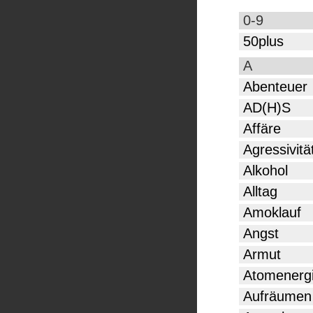
0-9
50plus
A
Abenteuer
AD(H)S
Affäre
Agressivitä
Alkohol
Alltag
Amoklauf
Angst
Armut
Atomenerg
Aufräumen