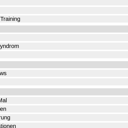
Training
syndrom
ows
Mal
nen
rung
tionen