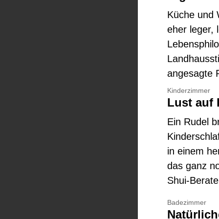
Küche und 
eher leger, 
Lebensphilo
Landhaussti
angesagte 
Kinderzimmer
Lust auf
Ein Rudel b
Kinderschlaf
in einem he
das ganz no
Shui-Berate
Badezimmer
Natürlic