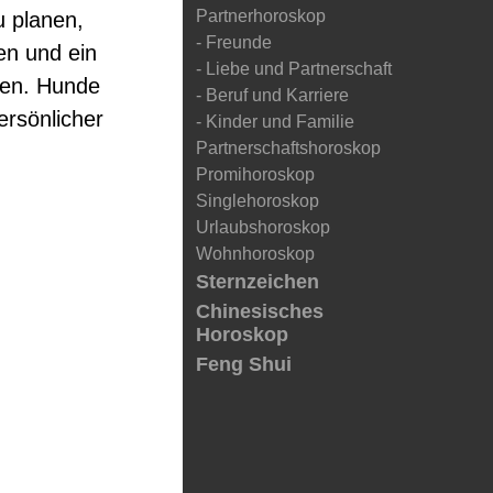
Partnerhoroskop
u planen,
- Freunde
ßen und ein
- Liebe und Partnerschaft
zen. Hunde
- Beruf und Karriere
ersönlicher
- Kinder und Familie
Partnerschaftshoroskop
Promihoroskop
Singlehoroskop
Urlaubshoroskop
Wohnhoroskop
Sternzeichen
Chinesisches
Horoskop
Feng Shui