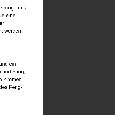
de mögen es
sie eine
er
ht werden
und ein
in und Yang,
en Zimmer
 des Feng-