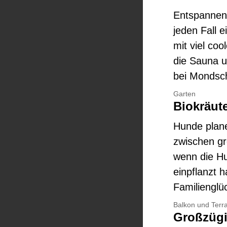
Entspannen 
jeden Fall 
mit viel co
die Sauna u
bei Mondsc
Garten
Biokräute
Hunde plane
zwischen gr
wenn die Hu
einpflanzt 
Familienglü
Balkon und Terr
Großzügi