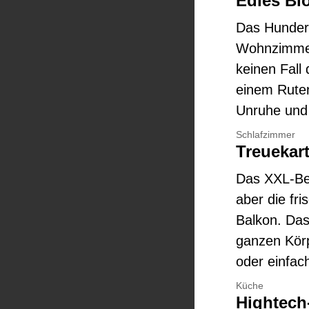
Edles Bi
Das Hunderu
Wohnzimmer
keinen Fall
einem Ruten
Unruhe und S
Schlafzimmer
Treuekart
Das XXL-Bet
aber die fr
Balkon. Das
ganzen Körp
oder einfach
Küche
Hightech