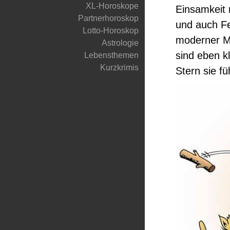
XL-Horoskope
Einsamkeit 
Partnerhoroskop
und auch Fen
Lotto-Horoskop
moderner M
Astrologie
sind eben k
Lebensthemen
Kurzkrimis
Stern sie fü