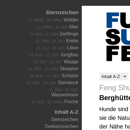
Sternzeichen
Widder
21. MÄRZ - 20. APRIL
Stier
21. APRIL - 20. MAI
Zwillinge
21. MAI - 21. JUNI
Krebs
22. JUNI - 22. JULI
Löwe
23. JULI - 23. AUG.
Jungfrau
24. AUG. - 23. SEP.
Waage
24. SEP. - 23. OKT.
Skorpion
24. OKT. - 22. NOV.
Schütze
23. NOV. - 21. DEZ.
Steinbock
22. DEZ. - 20. JAN.
Feng Shu
21. JAN. - 19. FEB.
Wassermann
Berghütt
Fische
20. FEB. - 20. MÄRZ
Hunde sind 
Inhalt A-Z
sie die Nat
Sternzeichen
der Nähe ha
Tierkreiszeichen