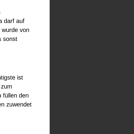
m
darf auf
n wurde von
s sonst
igste ist
r zum
 füllen den
ten zuwendet