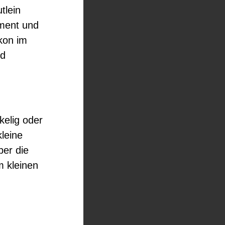
tlein
ment und
lkon im
nd
kelig oder
leine
ber die
m kleinen