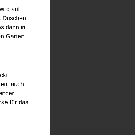
ird auf
es Duschen
s dann in
en Garten
ckt
men, auch
ender
cke für das