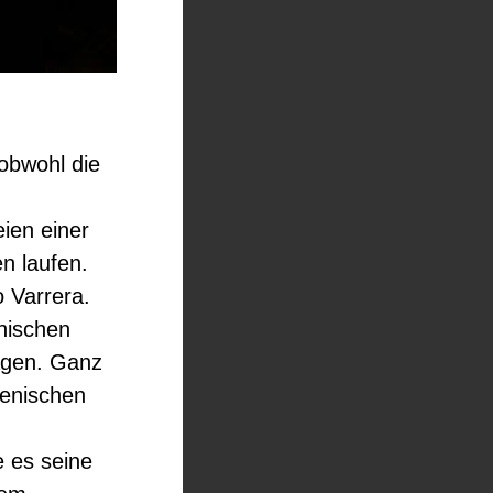
obwohl die
ien einer
n laufen.
o Varrera.
enischen
agen. Ganz
ienischen
e es seine