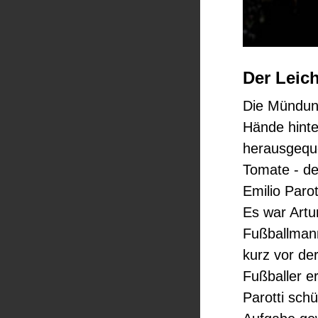
Der Leic
Die Mündung
Hände hinte
herausgequo
Tomate - de
Emilio Parot
Es war Artu
Fußballman
kurz vor de
Fußballer e
Parotti sch