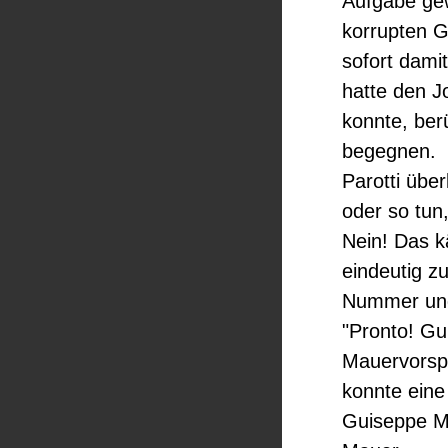
Aufgabe gew
korrupten G
sofort dami
hatte den J
konnte, be
begegnen.
Parotti über
oder so tun,
Nein! Das k
eindeutig zu
Nummer und 
"Pronto! Gu
Mauervorspr
konnte eine
Guiseppe Mu