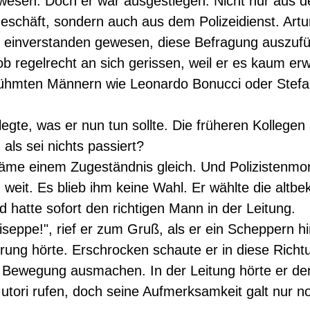
esen. Doch er war ausgestiegen. Nicht nur aus 
eschäft, sondern auch aus dem Polizeidienst. Artu
t einverstanden gewesen, diese Befragung auszufü
ob regelrecht an sich gerissen, weil er es kaum er
rühmten Männern wie Leonardo Bonucci oder Stefa
legte, was er nun tun sollte. Die früheren Kollegen
 als sei nichts passiert?
äme einem Zugeständnis gleich. Und Polizistenmo
 weit. Es blieb ihm keine Wahl. Er wählte die altb
hatte sofort den richtigen Mann in der Leitung.
iseppe!", rief er zum Gruß, als er ein Scheppern h
ung hörte. Erschrocken schaute er in diese Richt
 Bewegung ausmachen. In der Leitung hörte er de
tori rufen, doch seine Aufmerksamkeit galt nur n