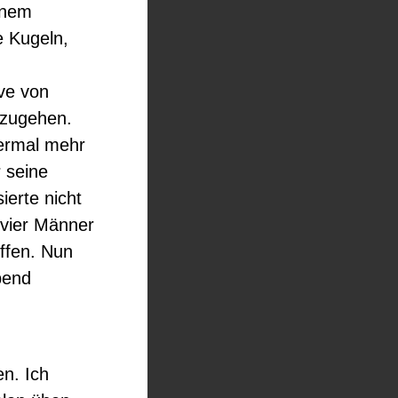
inem
e Kugeln,
lve von
rzugehen.
iermal mehr
r seine
ierte nicht
e vier Männer
offen. Nun
bend
en. Ich