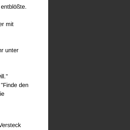
 entblößte.
er mit
hr unter
l."
. "Finde den
ie
Versteck