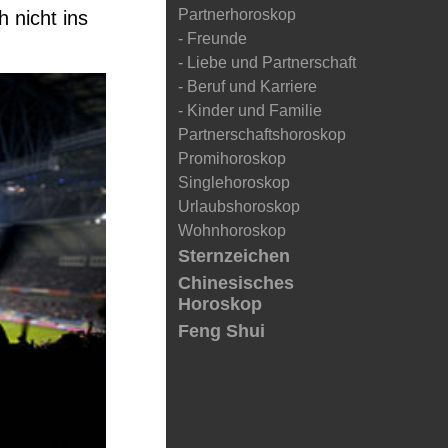
Partnerhoroskop
h nicht ins
- Freunde
- Liebe und Partnerschaft
- Beruf und Karriere
- Kinder und Familie
Partnerschaftshoroskop
Promihoroskop
Singlehoroskop
Urlaubshoroskop
Wohnhoroskop
Sternzeichen
Chinesisches
Horoskop
Feng Shui