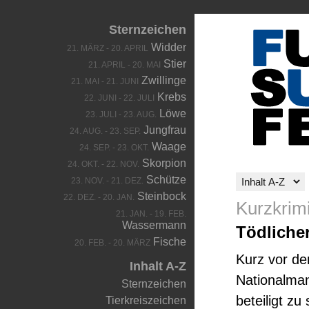
Sternzeichen
Widder
21. MÄRZ - 20. APRIL
Stier
21. APRIL - 20. MAI
Zwillinge
21. MAI - 21. JUNI
Krebs
22. JUNI - 22. JULI
Löwe
23. JULI - 23. AUG.
Jungfrau
24. AUG. - 23. SEP.
Waage
24. SEP. - 23. OKT.
Skorpion
24. OKT. - 22. NOV.
Schütze
23. NOV. - 21. DEZ.
Steinbock
22. DEZ. - 20. JAN.
Kurzkrim
21. JAN. - 19. FEB.
Wassermann
Tödliche
Fische
20. FEB. - 20. MÄRZ
Kurz vor de
Inhalt A-Z
Nationalman
Sternzeichen
beteiligt zu
Tierkreiszeichen