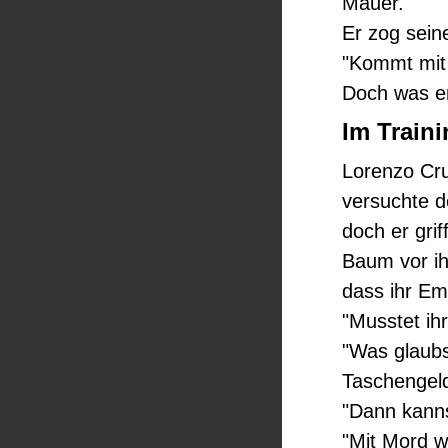
Mauer.
Er zog sein
"Kommt mit
Doch was er
Im Traini
Lorenzo Cru
versuchte d
doch er gri
Baum vor ih
dass ihr Emi
"Musstet ih
"Was glaubs
Taschengeld
"Dann kanns
"Mit Mord wi