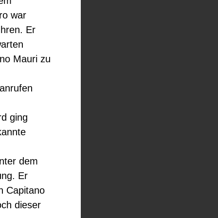
dem
ro war
hren. Er
warten
no Mauri zu
 anrufen
rd ging
ekannte
inter dem
ung. Er
n Capitano
och dieser