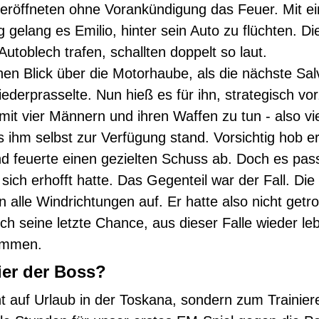
eröffneten ohne Vorankündigung das Feuer. Mit e
 gelang es Emilio, hinter sein Auto zu flüchten. Di
Autoblech trafen, schallten doppelt so laut.
nen Blick über die Motorhaube, als die nächste Sa
ederprasselte. Nun hieß es für ihn, strategisch vo
 mit vier Männern und ihren Waffen zu tun - also v
s ihm selbst zur Verfügung stand. Vorsichtig hob e
d feuerte einen gezielten Schuss ab. Doch es pass
sich erhofft hatte. Das Gegenteil war der Fall. Di
 in alle Windrichtungen auf. Er hatte also nicht getr
h seine letzte Chance, aus dieser Falle wieder le
ommen.
ier der Boss?
ht auf Urlaub in der Toskana, sondern zum Trainier