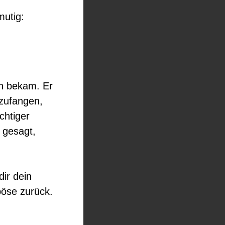
mutig:
en bekam. Er
fzufangen,
chtiger
 gesagt,
ir dein
böse zurück.