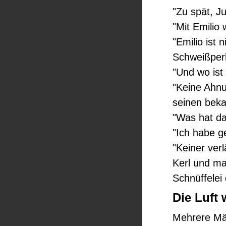
"Zu spät, J
"Mit Emilio 
"Emilio ist 
Schweißperl
"Und wo ist
"Keine Ahnu
seinen beka
"Was hat d
"Ich habe g
"Keiner verl
Kerl und ma
Schnüffelei 
Die Luft 
Mehrere Mä