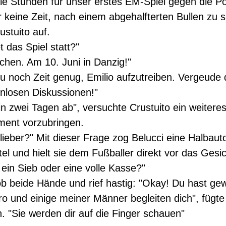
le Stunden für unser erstes EM-Spiel gegen die P
r keine Zeit, nach einem abgehalfterten Bullen zu 
ustuito auf.
 das Spiel statt?"
chen. Am 10. Juni in Danzig!"
du noch Zeit genug, Emilio aufzutreiben. Vergeude 
nnlosen Diskussionen!"
in zwei Tagen ab", versuchte Crustuito ein weitere
ent vorzubringen.
 lieber?" Mit dieser Frage zog Belucci eine Halbau
el und hielt sie dem Fußballer direkt vor das Gesic
 ein Sieb oder eine volle Kasse?"
ob beide Hände und rief hastig: "Okay! Du hast ge
tro und einige meiner Männer begleiten dich", fügte
n. "Sie werden dir auf die Finger schauen"