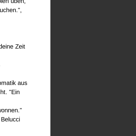
olen üben,
suchen.",
deine Zeit
s
tomatik aus
ht. "Ein
wonnen."
 Belucci