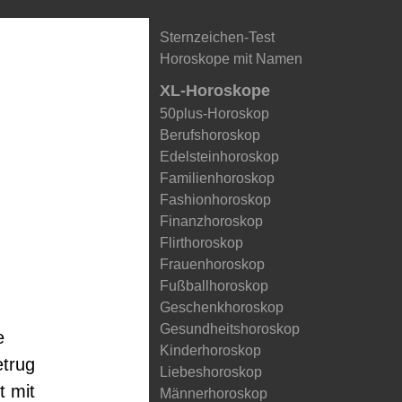
Sternzeichen-Test
Horoskope mit Namen
XL-Horoskope
50plus-Horoskop
Berufshoroskop
Edelsteinhoroskop
Familienhoroskop
Fashionhoroskop
Finanzhoroskop
Flirthoroskop
Frauenhoroskop
Fußballhoroskop
Geschenkhoroskop
Gesundheitshoroskop
e
Kinderhoroskop
etrug
Liebeshoroskop
t mit
Männerhoroskop