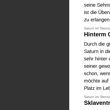
seine Sehns
ist die Übe
zu erlangen
Saturn im Stern
Hinterm 
Durch die gr
Saturn in d
sehr hinter
seiner gew
schon, wenn
möchte auf
Platz im Le
Saturn im Stern
Sklaventr