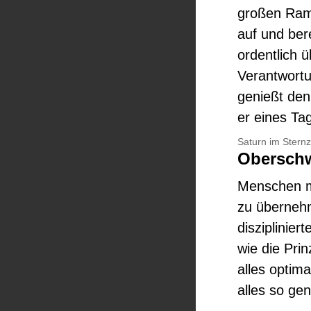
großen Ramp
auf und bere
ordentlich 
Verantwortu
genießt den
er eines Ta
Saturn im Stern
Oberschw
Menschen mi
zu übernehm
disziplinier
wie die Pri
alles optima
alles so ge