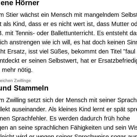
ene Hörner
im Stier wächst ein Mensch mit mangelndem Selbs
t als Kind, dass er es nicht wert ist, dass Mutter o
B. mit Tennis- oder Ballettunterricht. Es entsteht d
ich anstrengen wie ich will, es hat doch keinen Sin
t Ersatz, isst viel Süßes, bekommt den Titel "faul
Entdeckt er seinen Selbstwert, hat er Ersatzbefried
t mehr nötig.
eichen Zwillinge
 und Stammeln
im Zwilling setzt sich der Mensch mit seiner Sprac
lekt auseinander. Als kleines Kind lernt er spät sp
inen Sprachfehler. Es werden dadurch früh hohe
en an seine sprachlichen Fähigkeiten und sein Wi
ielleicht wird er wegen seiner Sprechweise sogar au