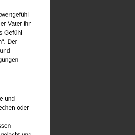
twertgefühl
der Vater ihn
as Gefühl
n". Der
 und
igungen
he und
rechen oder
ssen
sgelacht und