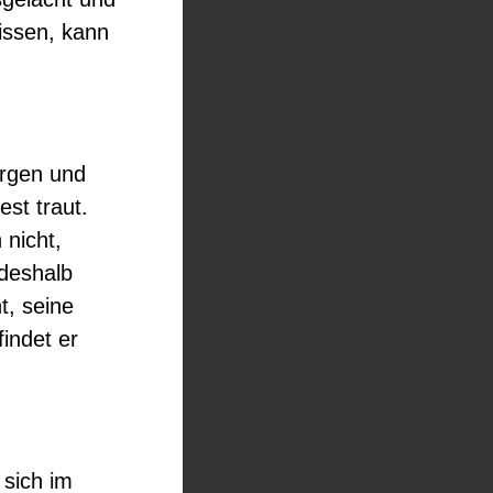
Wissen, kann
orgen und
st traut.
 nicht,
 deshalb
t, seine
indet er
 sich im