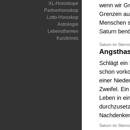
XL-Horoskope
wenn wir G
Partnerhoroskop
Grenzen auf
Lotto-Horoskop
Menschen sa
Astrologie
Saturn benö
Lebensthemen
Kurzkrimis
Saturn im Stern
Angstha
Schlägt ein
schon vorko
einer Niede
Zweifel. Ein
Leben in ein
durchzusetz
Nachdenken
Saturn im Sternz