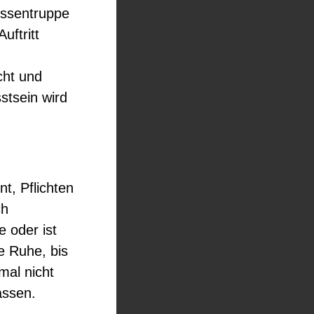
issentruppe
uftritt
cht und
stsein wird
t, Pflichten
ch
e oder ist
e Ruhe, bis
nmal nicht
assen.