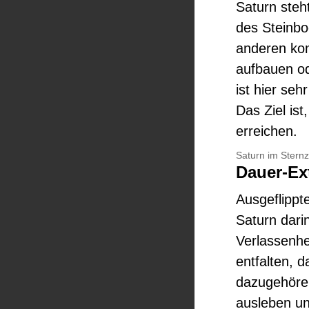
Saturn steh
des Steinbo
anderen kon
aufbauen od
ist hier seh
Das Ziel ist
erreichen.
Saturn im Ster
Dauer-Ex
Ausgeflipp
Saturn dari
Verlassenhei
entfalten, 
dazugehören
ausleben un