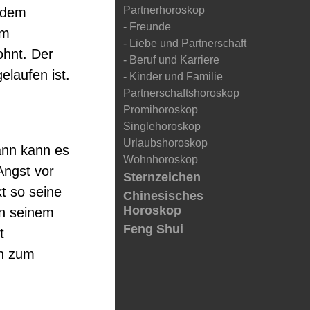
Partnerhoroskop
ndem
- Freunde
em
- Liebe und Partnerschaft
ohnt. Der
- Beruf und Karriere
elaufen ist.
- Kinder und Familie
Partnerschaftshoroskop
Promihoroskop
Singlehoroskop
Urlaubshoroskop
ann kann es
Wohnhoroskop
Angst vor
Sternzeichen
t so seine
Chinesisches
Horoskop
in seinem
Feng Shui
t
hn zum