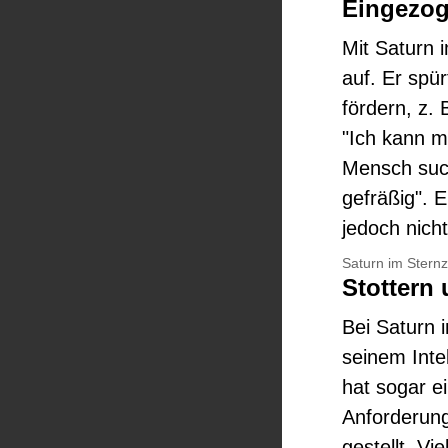
Eingezog
Mit Saturn 
auf. Er spür
fördern, z. 
"Ich kann m
Mensch such
gefräßig". 
jedoch nich
Saturn im Sternz
Stottern
Bei Saturn 
seinem Intel
hat sogar e
Anforderung
gestellt. V