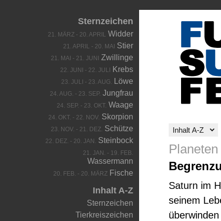
Sternzeichen
Widder
21. MÄRZ - 20. APRIL
Stier
21. APRIL - 20. MAI
Zwillinge
21. MAI - 21. JUNI
Krebs
22. JUNI - 22. JULI
Löwe
23. JULI - 23. AUG.
Jungfrau
24. AUG. - 23. SEP.
Waage
24. SEP. - 23. OKT.
Skorpion
24. OKT. - 22. NOV.
Schütze
23. NOV. - 21. DEZ.
Steinbock
22. DEZ. - 20. JAN.
Planeten
21. JAN. - 19. FEB.
Wassermann
Begrenzu
Fische
20. FEB. - 20. MÄRZ
Saturn im H
Inhalt A-Z
seinem Lebe
Sternzeichen
überwinden 
Tierkreiszeichen