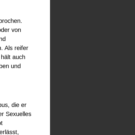
prochen.
oder von
und
. Als reifer
hält auch
ben und
us, die er
er Sexuelles
t
rlässt,