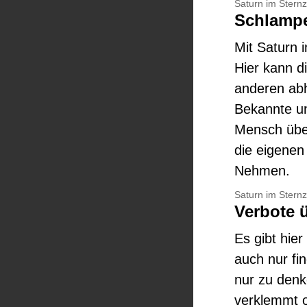
Saturn im Stern
Schlampe
Mit Saturn 
Hier kann d
anderen abh
Bekannte und
Mensch über
die eigene
Nehmen.
Saturn im Stern
Verbote 
Es gibt hie
auch nur fi
nur zu denk
verklemmt o