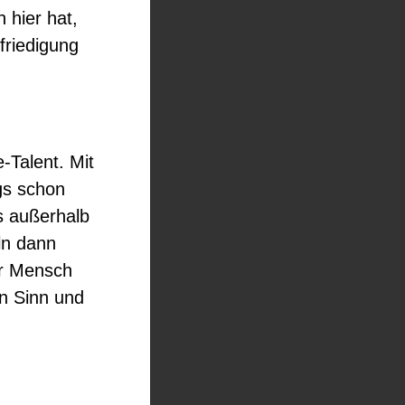
 hier hat,
friedigung
e-Talent. Mit
gs schon
s außerhalb
ln dann
er Mensch
n Sinn und