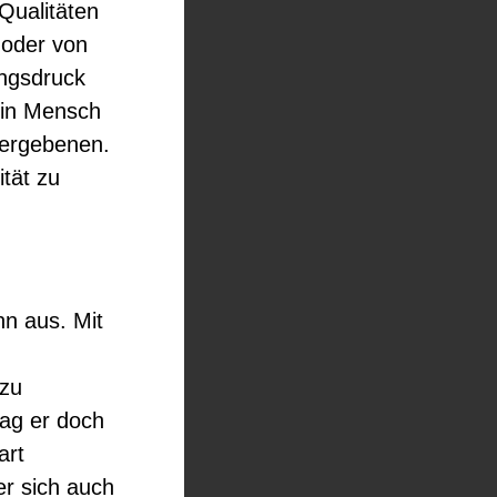
Qualitäten
 oder von
ungsdruck
Ein Mensch
ntergebenen.
ität zu
n aus. Mit
 zu
mag er doch
art
er sich auch