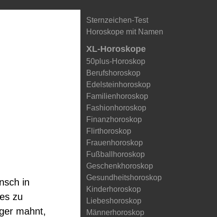
Sternzeichen-Test
Horoskope mit Namen
XL-Horoskope
50plus-Horoskop
Berufshoroskop
Edelsteinhoroskop
Familienhoroskop
Fashionhoroskop
Finanzhoroskop
Flirthoroskop
Frauenhoroskop
Fußballhoroskop
Geschenkhoroskop
Gesundheitshoroskop
nsch in
Kinderhoroskop
es zu
Liebeshoroskop
nger mahnt,
Männerhoroskop