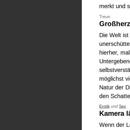
merkt und s
Treue
Großherz
Die Welt is
unerschütte
hierher, ma
Untergebene
selbstverst
möglichst v
Natur der D
den Schatte
Erotik
und
Sex
Kamera l
Wenn der Lö