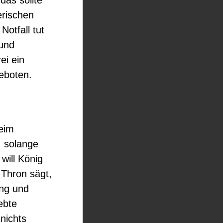
das sollte
erischen
otfall tut
 und
ei ein
eboten.
beim
, solange
will König
Thron sägt,
ung und
ebte
nichts