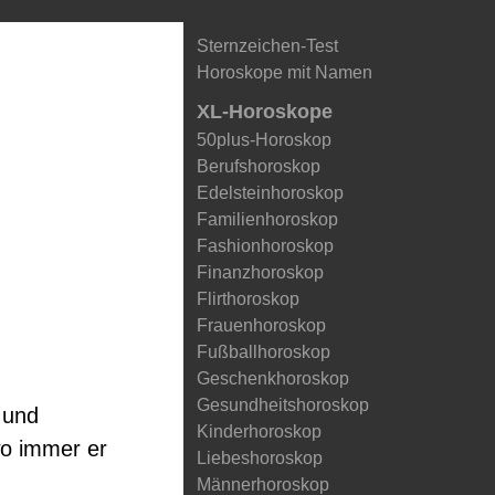
Sternzeichen-Test
Horoskope mit Namen
XL-Horoskope
50plus-Horoskop
Berufshoroskop
Edelsteinhoroskop
Familienhoroskop
Fashionhoroskop
Finanzhoroskop
Flirthoroskop
Frauenhoroskop
Fußballhoroskop
Geschenkhoroskop
Gesundheitshoroskop
 und
Kinderhoroskop
wo immer er
Liebeshoroskop
Männerhoroskop