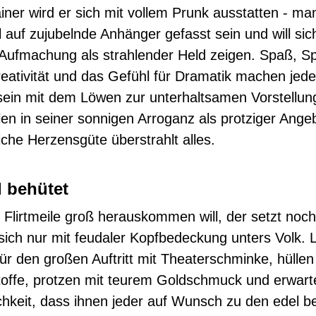
ainer wird er sich mit vollem Prunk ausstatten - ma
l auf zujubelnde Anhänger gefasst sein und will sic
Aufmachung als strahlender Held zeigen. Spaß, Sp
eativität und das Gefühl für Dramatik machen jed
in mit dem Löwen zur unterhaltsamen Vorstellun
en in seiner sonnigen Arroganz als protziger Angebe
iche Herzensgüte überstrahlt alles.
 behütet
 Flirtmeile groß herauskommen will, der setzt noch
sich nur mit feudaler Kopfbedeckung unters Volk.
für den großen Auftritt mit Theaterschminke, hüllen 
toffe, protzen mit teurem Goldschmuck und erwarte
ichkeit, dass ihnen jeder auf Wunsch zu den edel 