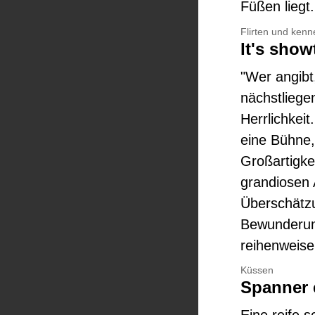
Füßen liegt
Flirten und kenn
It's show
"Wer angibt
nächstliegen
Herrlichkeit
eine Bühne,
Großartigkei
grandiosen A
Überschätzun
Bewunderun
reihenweise 
Küssen
Spanner 