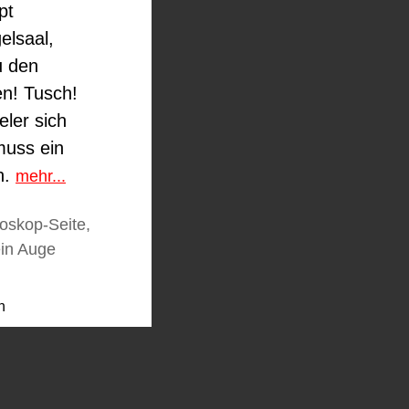
pt
elsaal,
u den
en! Tusch!
eler sich
muss ein
n.
mehr...
oskop-Seite,
ein Auge
n