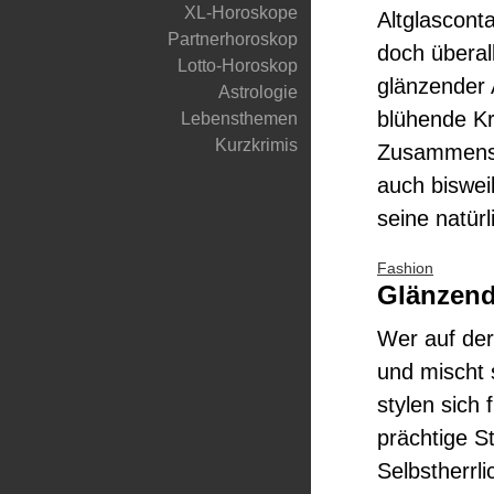
XL-Horoskope
Altglascont
Partnerhoroskop
doch überal
Lotto-Horoskop
glänzender 
Astrologie
blühende Kr
Lebensthemen
Kurzkrimis
Zusammense
auch bisweil
seine natürl
Fashion
Glänzend
Wer auf der
und mischt 
stylen sich 
prächtige S
Selbstherrl