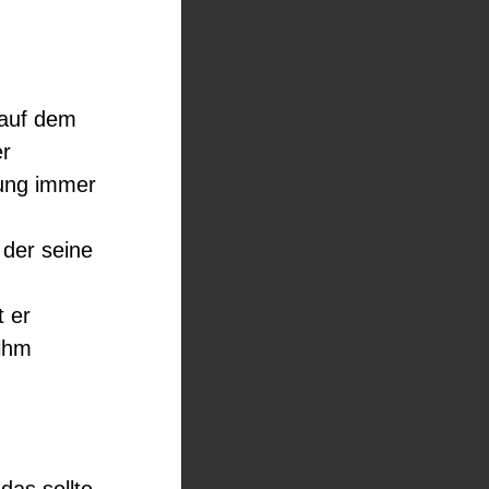
 auf dem
er
llung immer
 der seine
t er
ihm