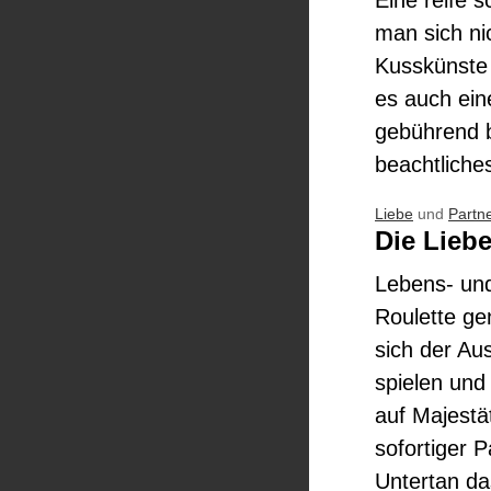
Eine reife 
man sich ni
Kusskünste 
es auch ein
gebührend b
beachtliche
Liebe
und
Partn
Die Liebe
Lebens- und
Roulette ge
sich der Aus
spielen und
auf Majestä
sofortiger 
Untertan da