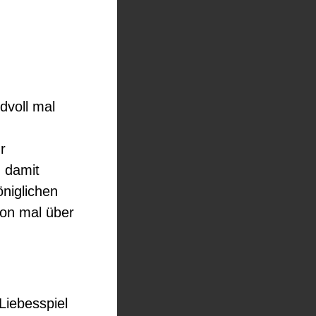
dvoll mal
r
m damit
öniglichen
hon mal über
Liebesspiel