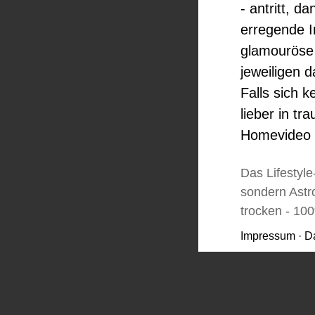
- antritt, 
erregende I
glamouröse 
jeweiligen 
Falls sich k
lieber in t
Homevideo d
Das Lifestyl
sondern Astr
trocken - 10
Impressum
·
D