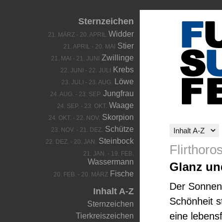
Sternzeichen
Widder
21. MÄRZ - 20. APRIL
Stier
21. APRIL - 20. MAI
Zwillinge
21. MAI - 21. JUNI
Krebs
22. JUNI - 22. JULI
Löwe
23. JULI - 23. AUG.
Jungfrau
24. AUG. - 23. SEP.
Waage
24. SEP. - 23. OKT.
Skorpion
24. OKT. - 22. NOV.
Schütze
23. NOV. - 21. DEZ.
Steinbock
22. DEZ. - 20. JAN.
Flirthor
21. JAN. - 19. FEB.
Wassermann
Glanz un
Fische
20. FEB. - 20. MÄRZ
Der Sonnenk
Inhalt A-Z
Schönheit s
Sternzeichen
eine lebens
Tierkreiszeichen