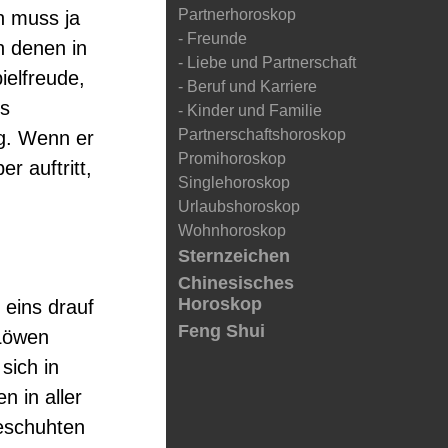
Partnerhoroskop
n muss ja
- Freunde
h denen in
- Liebe und Partnerschaft
ielfreude,
- Beruf und Karriere
es
- Kinder und Familie
Partnerschaftshoroskop
g. Wenn er
Promihoroskop
r auftritt,
Singlehoroskop
Urlaubshoroskop
Wohnhoroskop
Sternzeichen
Chinesisches
Horoskop
 eins drauf
Feng Shui
 Löwen
sich in
n in aller
beschuhten