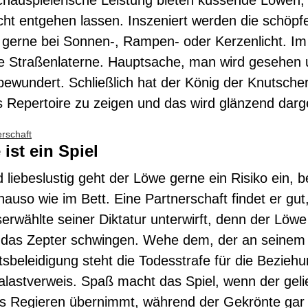
schauspielerische Leistung bieten küssende Löwen, 
cht entgehen lassen. Inszeniert werden die schöpf
gerne bei Sonnen-, Rampen- oder Kerzenlicht. Im N
e Straßenlaterne. Hauptsache, man wird gesehen
ewundert. Schließlich hat der König der Knutscher
s Repertoire zu zeigen und das wird glänzend darg
erschaft
 ist ein Spiel
 liebeslustig geht der Löwe gerne ein Risiko ein, 
nauso wie im Bett. Eine Partnerschaft findet er gut
erwählte seiner Diktatur unterwirft, denn der Löwe 
 das Zepter schwingen. Wehe dem, der an seinem 
tsbeleidigung steht die Todesstrafe für die Bezieh
Palastverweis. Spaß macht das Spiel, wenn der geli
s Regieren übernimmt, während der Gekrönte gar 