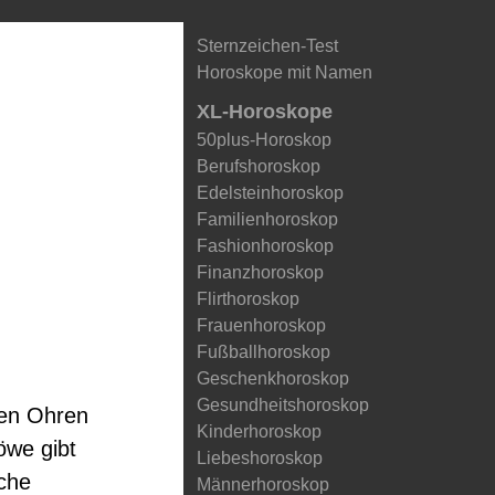
Sternzeichen-Test
Horoskope mit Namen
XL-Horoskope
50plus-Horoskop
Berufshoroskop
Edelsteinhoroskop
Familienhoroskop
Fashionhoroskop
Finanzhoroskop
Flirthoroskop
Frauenhoroskop
Fußballhoroskop
Geschenkhoroskop
Gesundheitshoroskop
den Ohren
Kinderhoroskop
öwe gibt
Liebeshoroskop
iche
Männerhoroskop