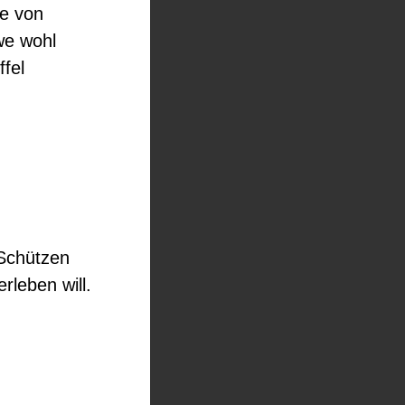
be von
we wohl
ffel
 Schützen
rleben will.