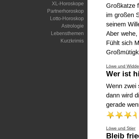
XL-Horoskope
Großkatze fü
Partnerhoroskop
im großen S
Lotto-Horoskop
seinem Will
Astrologie
Aber wehe, 
Lebensthemen
Kurzkrimis
Fühlt sich 
Großmütigke
Löwe und Widde
Wer ist h
Wenn zwei s
dann wird d
gerade wenn
Löwe und Stier
Bleib fri