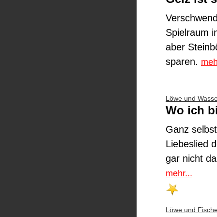
Verschwende
Spielraum i
aber Steinb
sparen.
mehr
Löwe und Wass
Wo ich bi
Ganz selbs
Liebeslied d
gar nicht da
mehr...
Löwe und Fisch