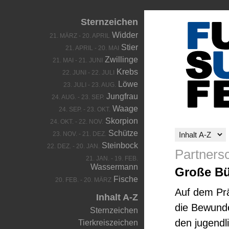
Sternzeichen
Widder
21. MÄRZ - 20. APRIL
Stier
21. APRIL - 20. MAI
Zwillinge
21. MAI - 21. JUNI
Krebs
22. JUNI - 22. JULI
Löwe
23. JULI - 23. AUG.
Jungfrau
24. AUG. - 23. SEP.
Waage
24. SEP. - 23. OKT.
Skorpion
24. OKT. - 22. NOV.
Schütze
23. NOV. - 21. DEZ.
Steinbock
22. DEZ. - 20. JAN.
Partners
21. JAN. - 19. FEB.
Wassermann
Große Bü
Fische
20. FEB. - 20. MÄRZ
Auf dem Prä
Inhalt A-Z
die Bewunde
Sternzeichen
den jugendl
Tierkreiszeichen