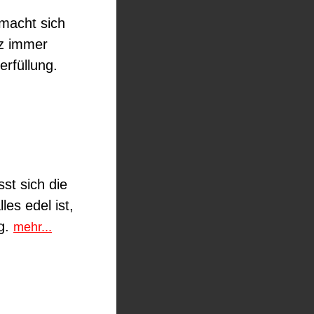
 macht sich
tz immer
erfüllung.
st sich die
es edel ist,
eg.
mehr...