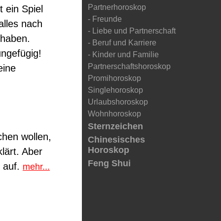
Partnerhoroskop
t ein Spiel
- Freunde
alles nach
- Liebe und Partnerschaft
 haben.
- Beruf und Karriere
ungefügig!
- Kinder und Familie
Partnerschaftshoroskop
eine
Promihoroskop
Singlehoroskop
Urlaubshoroskop
Wohnhoroskop
Sternzeichen
chen wollen,
Chinesisches
Horoskop
lärt. Aber
Feng Shui
g auf.
mehr...