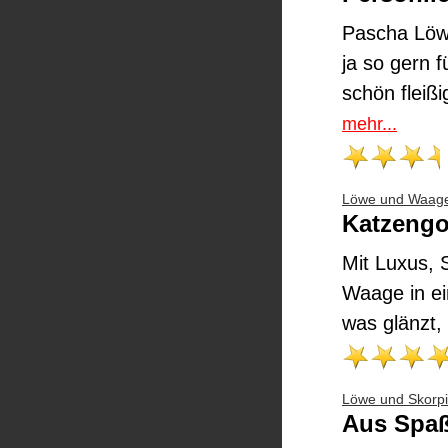
Pascha Löwe
ja so gern 
schön fleißi
mehr...
Löwe und Waag
Katzengo
Mit Luxus, 
Waage in ei
was glänzt, 
Löwe und Skorp
Aus Spaß