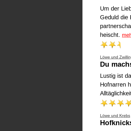
Um der Liebe
Geduld die
partnerschaf
heischt.
meh
Löwe und Zwilli
Du machs
Lustig ist 
Hofnarren h
Alltäglichke
Löwe und Krebs
Hofknick