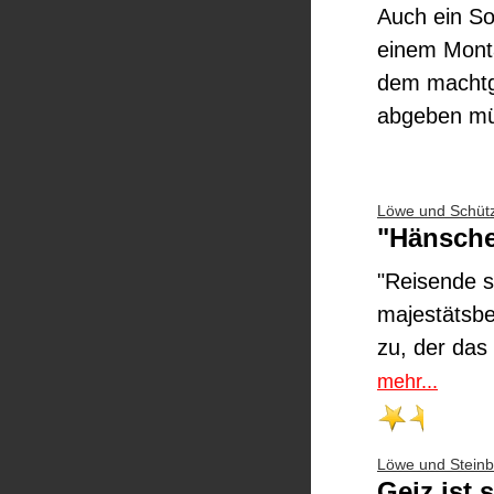
Auch ein So
einem Monta
dem machtgi
abgeben m
Löwe und Schüt
"Hänschen
"Reisende so
majestätsbe
zu, der das
mehr...
Löwe und Stein
Geiz ist 