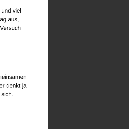
und viel
lag aus,
 Versuch
emeinsamen
er denkt ja
 sich.