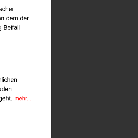
ischer
nn dem der
 Beifall
nlichen
faden
ngeht.
mehr...