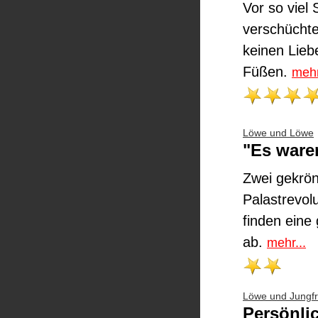
Vor so viel
verschüchte
keinen Lieb
Füßen.
mehr
Löwe und Löwe
"Es ware
Zwei gekrön
Palastrevol
finden eine
ab.
mehr...
Löwe und Jungf
Persönli