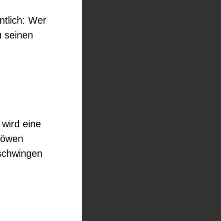
ntlich: Wer
u seinen
 wird eine
 Löwen
rschwingen