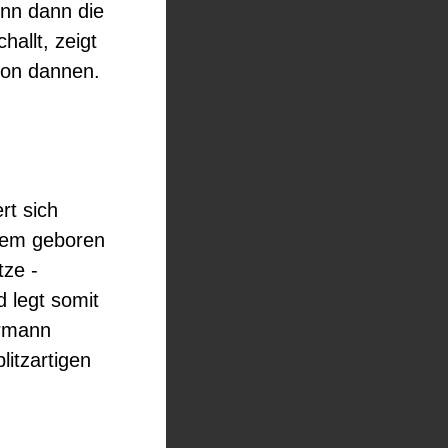
nn dann die
hallt, zeigt
von dannen.
rt sich
erem geboren
tze -
d legt somit
ermann
litzartigen