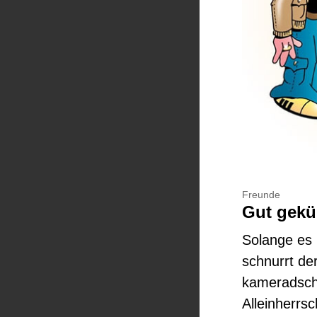
Freunde
Gut geküh
Solange es
schnurrt de
kameradscha
Alleinherrs