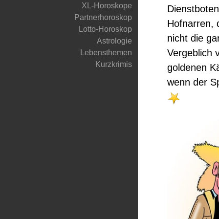
XL-Horoskope
Dienstboten
Partnerhoroskop
Hofnarren, 
Lotto-Horoskop
nicht die g
Astrologie
Vergeblich 
Lebensthemen
Kurzkrimis
goldenen Kä
wenn der Sp