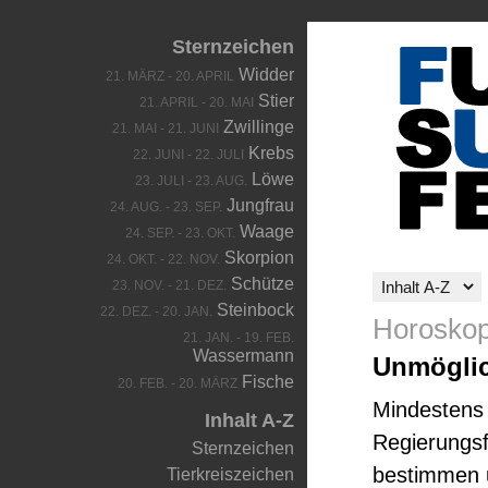
Sternzeichen
Widder
21. MÄRZ - 20. APRIL
Stier
21. APRIL - 20. MAI
Zwillinge
21. MAI - 21. JUNI
Krebs
22. JUNI - 22. JULI
Löwe
23. JULI - 23. AUG.
Jungfrau
24. AUG. - 23. SEP.
Waage
24. SEP. - 23. OKT.
Skorpion
24. OKT. - 22. NOV.
Schütze
23. NOV. - 21. DEZ.
Steinbock
22. DEZ. - 20. JAN.
Horoskop
21. JAN. - 19. FEB.
Wassermann
Unmöglic
Fische
20. FEB. - 20. MÄRZ
Mindestens 
Inhalt A-Z
Regierungsf
Sternzeichen
bestimmen u
Tierkreiszeichen