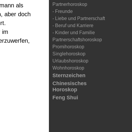
Partnerhoroskop
rmann als
- Freunde
n, aber doch
- Liebe und Partnerschaft
rt.
- Beruf und Karriere
 im
- Kinder und Familie
Partnerschaftshoroskop
erzuwerfen,
Promihoroskop
Singlehoroskop
Urlaubshoroskop
Wohnhoroskop
Sternzeichen
Chinesisches
Horoskop
Feng Shui