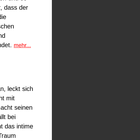
, dass der
die
schen
nd
ndet.
mehr...
, leckt sich
ht mit
acht seinen
lt bei
ht das intime
 Traum