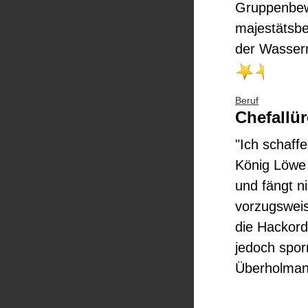
Gruppenbew
majestätsbel
der Wasserm
Beruf
Chefallü
"Ich schaff
König Löwe 
und fängt ni
vorzugsweise
die Hackord
jedoch spor
Überholman