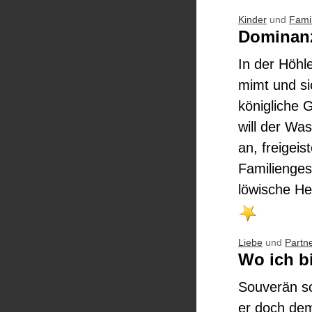
Kinder
und
Famil
Dominanz
In der Höhle
mimt und si
königliche 
will der Was
an, freigeis
Familienges
löwische He
Liebe
und
Partn
Wo ich bi
Souverän sc
er doch dem