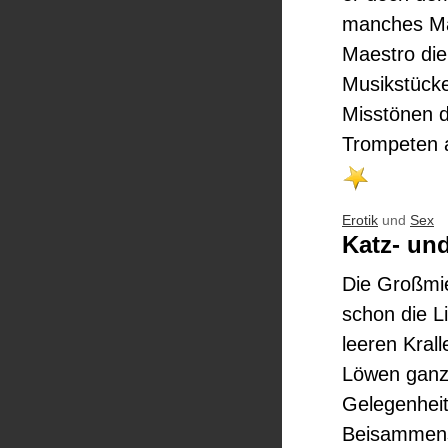
manches Mac
Maestro die
Musikstücke
Misstönen d
Trompeten a
Erotik
und
Sex
Katz- un
Die Großmie
schon die L
leeren Kra
Löwen ganz 
Gelegenheit 
Beisammense