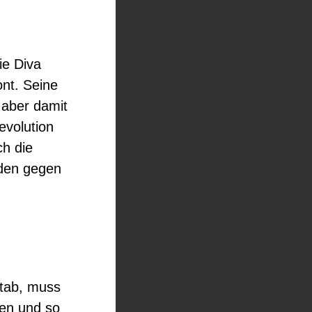
ie Diva
ont. Seine
 aber damit
evolution
ch die
oden gegen
stab, muss
gen und so