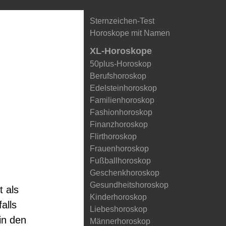
Sternzeichen-Test
Horoskope mit Namen
XL-Horoskope
50plus-Horoskop
Berufshoroskop
Edelsteinhoroskop
Familienhoroskop
Fashionhoroskop
Finanzhoroskop
Flirthoroskop
Frauenhoroskop
Fußballhoroskop
Geschenkhoroskop
Gesundheitshoroskop
 als
Kinderhoroskop
alls
Liebeshoroskop
in den
Männerhoroskop