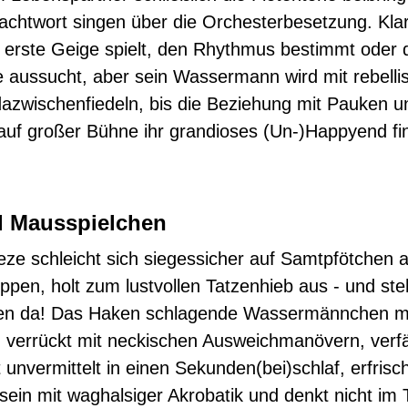
htwort singen über die Orchesterbesetzung. Klar
 erste Geige spielt, den Rhythmus bestimmt oder 
 aussucht, aber sein Wassermann wird mit rebelli
azwischenfiedeln, bis die Beziehung mit Pauken u
uf großer Bühne ihr grandioses (Un-)Happyend fi
d Mausspielchen
ze schleicht sich siegessicher auf Samtpfötchen an
ippen, holt zum lustvollen Tatzenhieb aus - und ste
llen da! Das Haken schlagende Wassermännchen m
verrückt mit neckischen Ausweichmanövern, verfäl
unvermittelt in einen Sekunden(bei)schlaf, erfrisc
in mit waghalsiger Akrobatik und denkt nicht im