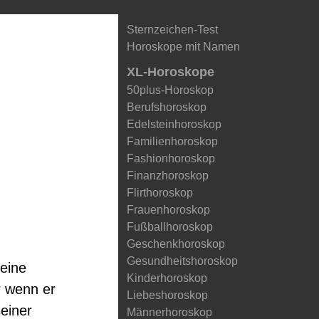
Sternzeichen-Test
Horoskope mit Namen
XL-Horoskope
50plus-Horoskop
Berufshoroskop
Edelsteinhoroskop
Familienhoroskop
Fashionhoroskop
Finanzhoroskop
Flirthoroskop
Frauenhoroskop
Fußballhoroskop
Geschenkhoroskop
Gesundheitshoroskop
eine
Kinderhoroskop
r wenn er
Liebeshoroskop
seiner
Männerhoroskop