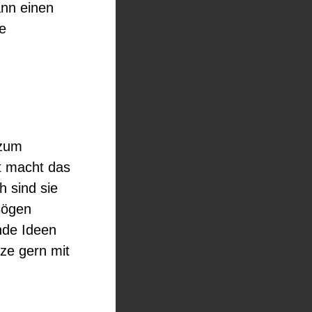
ann einen
ne
 zum
t macht das
h sind sie
Bögen
nde Ideen
ze gern mit