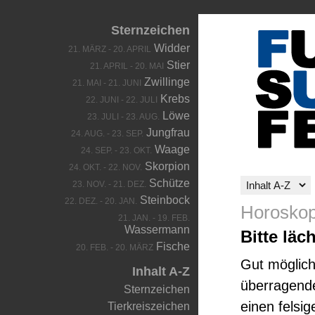
Sternzeichen
Widder
21. MÄRZ - 20. APRIL
Stier
21. APRIL - 20. MAI
Zwillinge
21. MAI - 21. JUNI
Krebs
22. JUNI - 22. JULI
Löwe
23. JULI - 23. AUG.
Jungfrau
24. AUG. - 23. SEP.
Waage
24. SEP. - 23. OKT.
Skorpion
24. OKT. - 22. NOV.
Schütze
23. NOV. - 21. DEZ.
Steinbock
22. DEZ. - 20. JAN.
Horoskop
21. JAN. - 19. FEB.
Wassermann
Bitte läc
Fische
20. FEB. - 20. MÄRZ
Gut möglich
Inhalt A-Z
überragende
Sternzeichen
einen felsig
Tierkreiszeichen