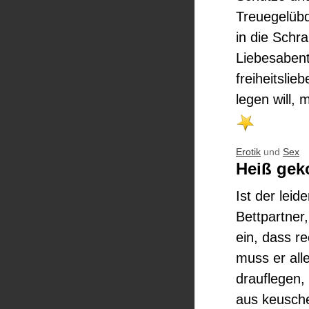
Treuegelübd
in die Schra
Liebesabent
freiheitslie
legen will,
Erotik
und
Sex
Heiß gek
Ist der lei
Bettpartner
ein, dass r
muss er all
drauflegen, 
aus keusche