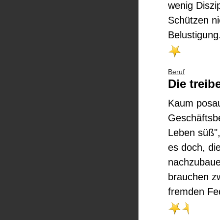
wenig Diszi
Schützen nic
Belustigung.
Beruf
Die treib
Kaum posaun
Geschäftsbe
Leben süß",
es doch, di
nachzubauen
brauchen zw
fremden Fed