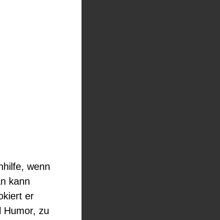
nhilfe, wenn
an kann
kiert er
el Humor, zu