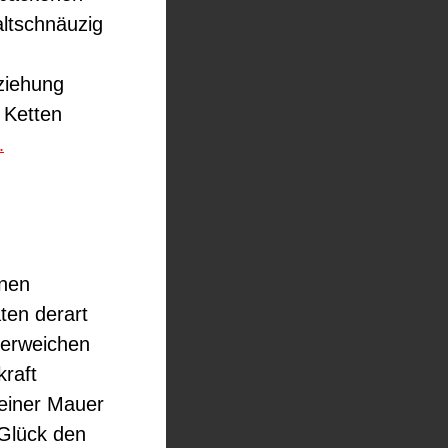
altschnäuzig
eziehung
e Ketten
.
inen
ten derart
)erweichen
kraft
 einer Mauer
 Glück den