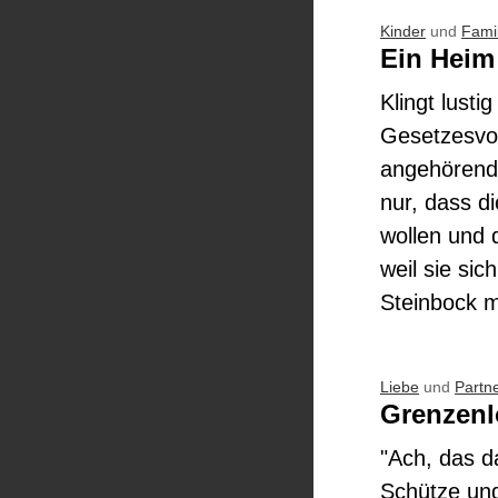
Kinder
und
Famil
Ein Heim
Klingt lusti
Gesetzesvor
angehörende
nur, dass d
wollen und 
weil sie si
Steinbock m
Liebe
und
Partn
Grenzenl
"Ach, das d
Schütze und