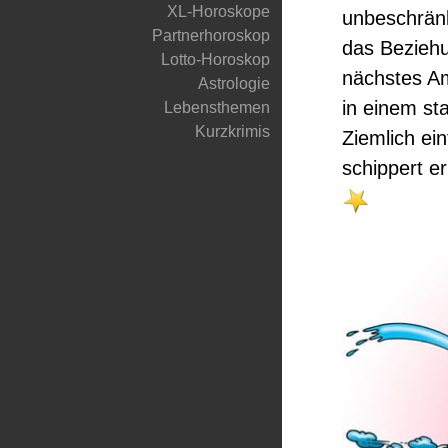
XL-Horoskope
unbeschränk
Partnerhoroskop
das Beziehu
Lotto-Horoskop
nächstes Am
Astrologie
in einem st
Lebensthemen
Kurzkrimis
Ziemlich ei
schippert er