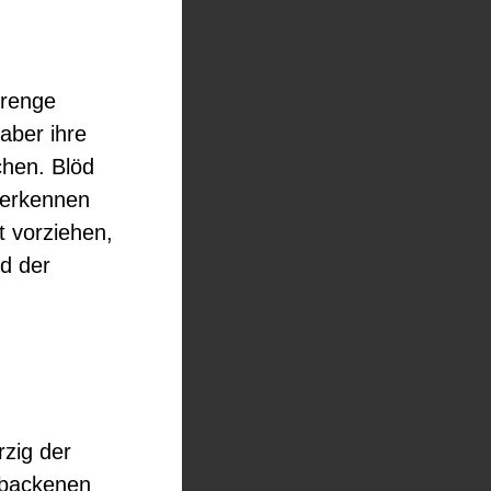
trenge
aber ihre
chen. Blöd
t erkennen
t vorziehen,
d der
rzig der
tbackenen