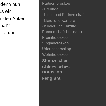
Partnerhoroskop
 denn nun
- Freunde
us ein
- Liebe und Partnerschaft
r den Anker
- Beruf und Karriere
 hat?
- Kinder und Familie
Partnerschaftshoroskop
los" und
Promihoroskop
Singlehoroskop
Urlaubshoroskop
Wohnhoroskop
Sternzeichen
Chinesisches
Horoskop
Feng Shui