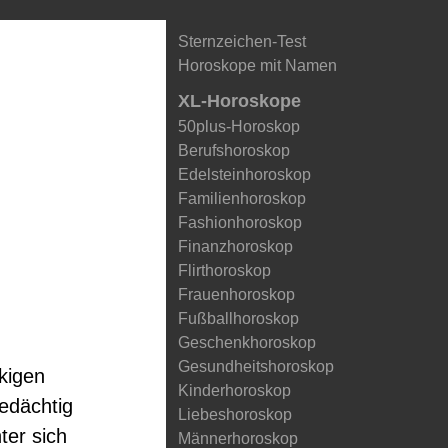
Sternzeichen-Test
Horoskope mit Namen
XL-Horoskope
50plus-Horoskop
Berufshoroskop
Edelsteinhoroskop
Familienhoroskop
Fashionhoroskop
Finanzhoroskop
Flirthoroskop
Frauenhoroskop
Fußballhoroskop
Geschenkhoroskop
Gesundheitshoroskop
kigen
Kinderhoroskop
bedächtig
Liebeshoroskop
ter sich
Männerhoroskop