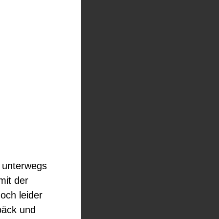
g unterwegs
mit der
och leider
päck und