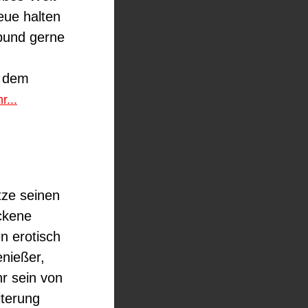
eue halten
abund gerne
r dem
r...
tze seinen
ckene
en erotisch
enießer,
r sein von
iterung