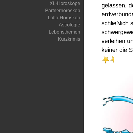
XL-Horoskope
gelassen, d
Partnerhoroskop
erdverbunden
Lotto-Horoskop
schließlich 
Astrologie
schwergewic
Lebensthemen
Kurzkrimis
verleihen u
keiner die 