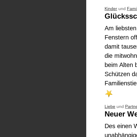
Kinder
und
Famil
Glückssc
Am liebsten
Fenstern of
damit tause
die mitwohn
beim Alten 
Schützen da
Familienstie
Liebe
und
Partn
Neuer We
Des einen W
unabhängige