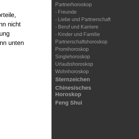
Partnerhoroskop
- Freunde
teile,
- Liebe und Partnerschaft
nn nicht
- Beruf und Karriere
tung
- Kinder und Familie
Partnerschaftshoroskop
enn unten
Promihoroskop
Singlehoroskop
Urlaubshoroskop
Wohnhoroskop
Sternzeichen
Chinesisches
Horoskop
Feng Shui