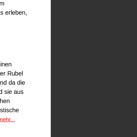
im
s erleben,
einen
er Rubel
nd da die
d sie aus
chen
stische
mehr...