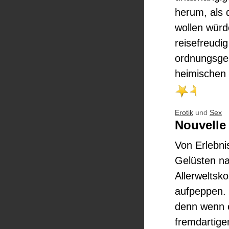
herum, als 
wollen würd
reisefreudig
ordnungsge
heimischen 
Erotik
und
Sex
Nouvelle
Von Erlebni
Gelüsten n
Allerweltsko
aufpeppen. 
denn wenn e
fremdartige