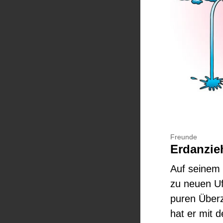
Freunde
Erdanzie
Auf seinem 
zu neuen Uf
puren Überz
hat er mit 