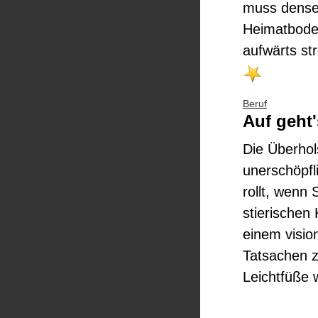
muss densel
Heimatboden
aufwärts st
Beruf
Auf geht'
Die Überhol
unerschöpfl
rollt, wenn
stierischen 
einem visio
Tatsachen z
Leichtfüße 