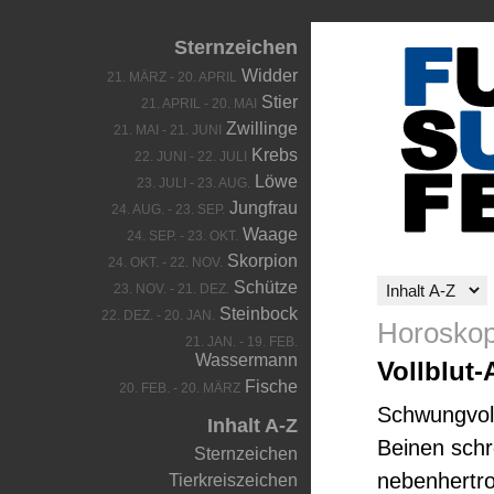
Sternzeichen
Widder
21. MÄRZ - 20. APRIL
Stier
21. APRIL - 20. MAI
Zwillinge
21. MAI - 21. JUNI
Krebs
22. JUNI - 22. JULI
Löwe
23. JULI - 23. AUG.
Jungfrau
24. AUG. - 23. SEP.
Waage
24. SEP. - 23. OKT.
Skorpion
24. OKT. - 22. NOV.
Schütze
23. NOV. - 21. DEZ.
Steinbock
22. DEZ. - 20. JAN.
Horoskop
21. JAN. - 19. FEB.
Wassermann
Vollblut-
Fische
20. FEB. - 20. MÄRZ
Schwungvoll
Inhalt A-Z
Beinen schr
Sternzeichen
nebenhertro
Tierkreiszeichen