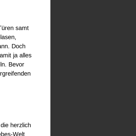
 Türen samt
lasen,
ann. Doch
mit ja alles
ln. Bevor
ergreifenden
die herzlich
ebes-Welt