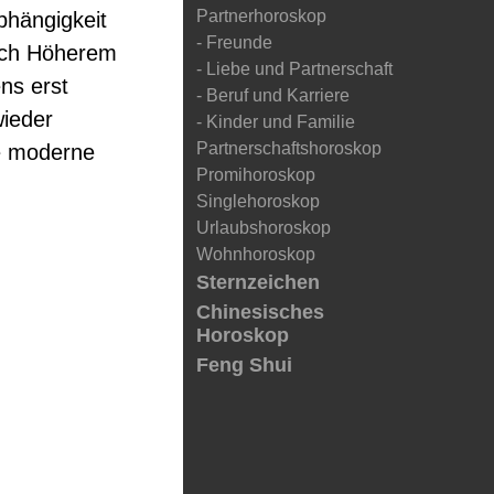
Partnerhoroskop
abhängigkeit
- Freunde
nach Höherem
- Liebe und Partnerschaft
ns erst
- Beruf und Karriere
wieder
- Kinder und Familie
Partnerschaftshoroskop
ie moderne
Promihoroskop
Singlehoroskop
Urlaubshoroskop
Wohnhoroskop
Sternzeichen
Chinesisches
Horoskop
Feng Shui