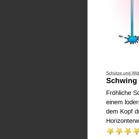
Schütze und Wi
Schwing 
Fröhliche S
einem loder
dem Kopf du
Horizonterw