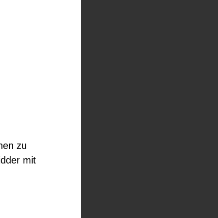
onen zu
idder mit