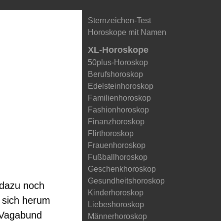
Sternzeichen-Test
Horoskope mit Namen
XL-Horoskope
50plus-Horoskop
Berufshoroskop
Edelsteinhoroskop
Familienhoroskop
Fashionhoroskop
Finanzhoroskop
Flirthoroskop
Frauenhoroskop
Fußballhoroskop
Geschenkhoroskop
Gesundheitshoroskop
 dazu noch
Kinderhoroskop
t sich herum
Liebeshoroskop
r Vagabund
Männerhoroskop