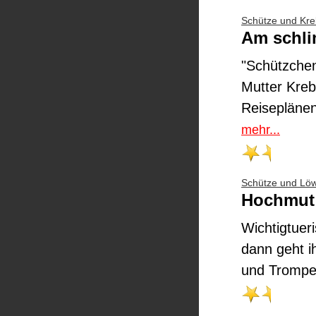
Schütze und Kre
Am schli
"Schützchen 
Mutter Kreb
Reiseplänen 
mehr...
Schütze und Lö
Hochmut 
Wichtigtueri
dann geht i
und Trompet