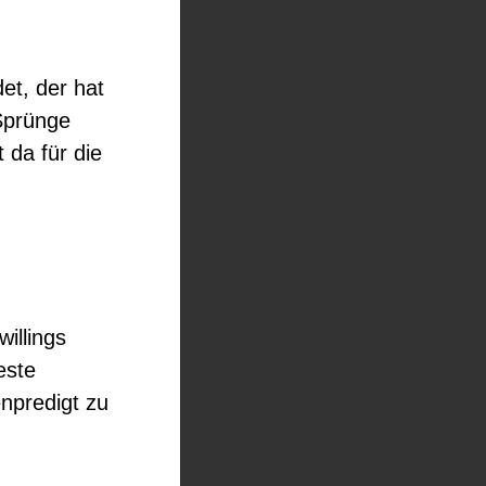
et, der hat
 Sprünge
 da für die
illings
este
npredigt zu