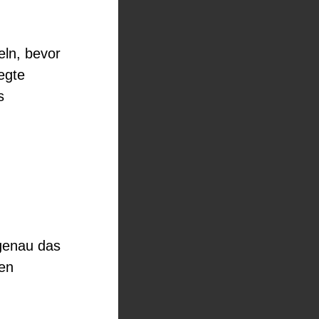
eln, bevor
egte
s
genau das
len