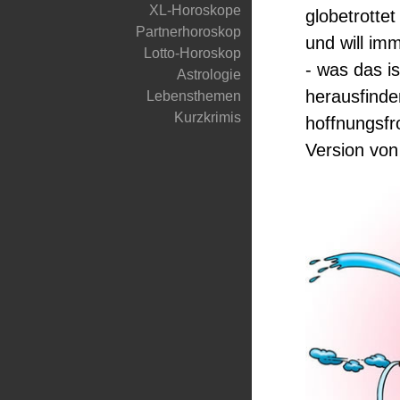
XL-Horoskope
globetrottet
Partnerhoroskop
und will im
Lotto-Horoskop
- was das i
Astrologie
herausfinde
Lebensthemen
Kurzkrimis
hoffnungsfr
Version von