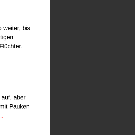
 weiter, bis
tigen
Flüchter.
 auf, aber
 mit Pauken
..