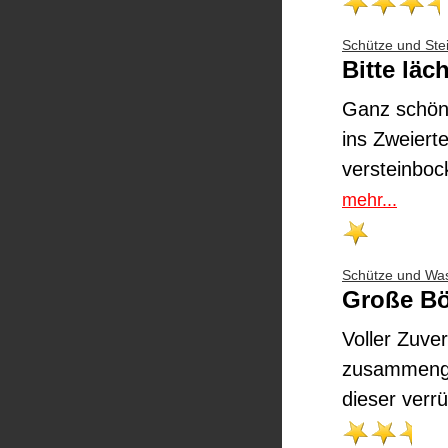
Schütze und Ste
Bitte läc
Ganz schön 
ins Zweiert
versteinboc
mehr...
Schütze und Wa
Große B
Voller Zuve
zusammenget
dieser verr