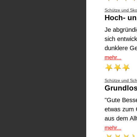
Schütze und Sko
Hoch- un
Je abgründi
sich entwic
dunklere Ge
mehr...
Schütze und Sch
Grundlos
"Gute Besse
etwas zum 
aus dem Allt
mehr...