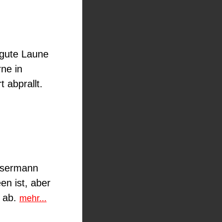
 gute Laune
ne in
 abprallt.
assermann
en ist, aber
e ab.
mehr...