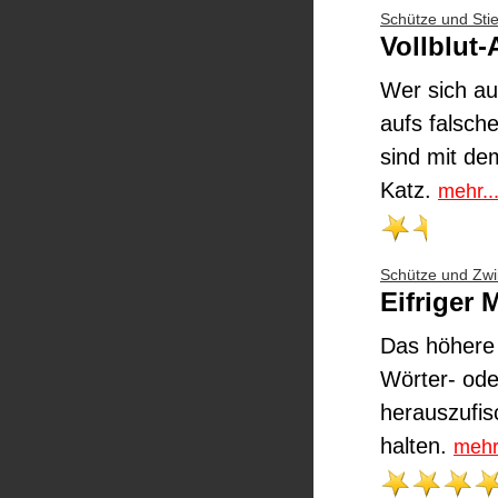
Schütze und Stie
Vollblut-
Wer sich au
aufs falsch
sind mit de
Katz.
mehr..
Schütze und Zwil
Eifriger 
Das höhere 
Wörter- ode
herauszufis
halten.
mehr.