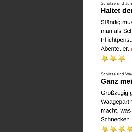
Schütze und Jun
Haltet de
Ständig mus
man als Sch
Pflichtpens
Abenteuer.
Schütze und Wa
Ganz mei
Großzügig g
Waagepartn
macht, was 
Schnecken l