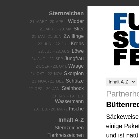
Sternzeichen
Widder
21. MÄRZ - 20. APRIL
Stier
21. APRIL - 20. MAI
Zwillinge
21. MAI - 21. JUNI
Krebs
22. JUNI - 22. JULI
Löwe
23. JULI - 23. AUG.
Jungfrau
24. AUG. - 23. SEP.
Waage
24. SEP. - 23. OKT.
Skorpion
24. OKT. - 22. NOV.
Schütze
23. NOV. - 21. DEZ.
Steinbock
22. DEZ. - 20. JAN.
Partnerh
21. JAN. - 19. FEB.
Wassermann
Büttenre
Fische
20. FEB. - 20. MÄRZ
Säckeweise 
Inhalt A-Z
einige Pake
Sternzeichen
und ist nat
Tierkreiszeichen